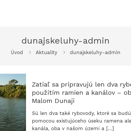
dunajskeluhy-admin
Úvod
Aktuality
dunajskeluhy-admin
Zatiaľ sa pripravujú len dva ry
použitím ramien a kanálov – o
Malom Dunaji
Sú len dva také rybovody, ktoré sa budú
pomocou existujúceho úseku ramena al
kanála, oba v našom území a
[…]