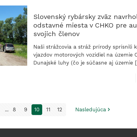
Slovenský rybársky zväz navrho
odstavné miesta v CHKO pre au
svojich členov
Naši strážcovia a stráž prírody sprísnili 
vjazdov motorových vozidiel na územie
Dunajské luhy (čo je súčasne aj územie
[
1
...
8
9
10
11
12
Nasledujúca