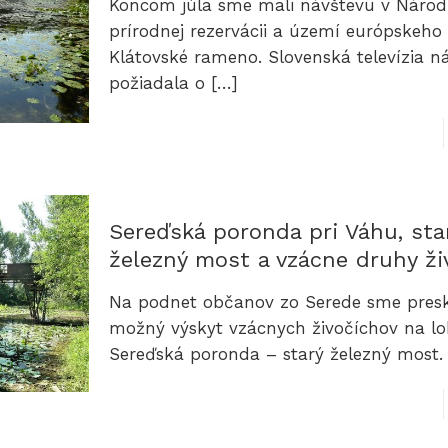
Koncom júla sme mali návštevu v Národ
prírodnej rezervácii a území európskeh
Klátovské rameno. Slovenská televízia n
požiadala o
[…]
Sereďská poronda pri Váhu, sta
železný most a vzácne druhy ži
Na podnet občanov zo Serede sme pres
možný výskyt vzácnych živočíchov na lok
Sereďská poronda – starý železný most.