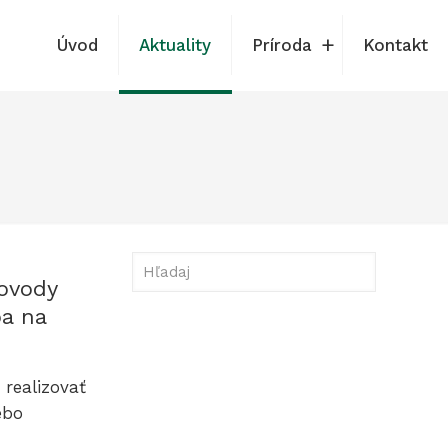
Úvod
Aktuality
Príroda
Kontakt
Hľadaj
bovody
ba na
 realizovať
ebo