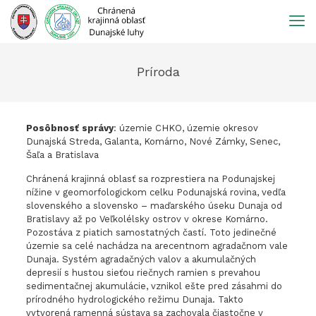
Prejsť
na
obsah
Príroda
Posôbnosť správy
: územie CHKO, územie okresov
Dunajská Streda, Galanta, Komárno, Nové Zámky, Senec,
Šaľa a Bratislava
Chránená krajinná oblasť sa rozprestiera na Podunajskej
nížine v geomorfologickom celku Podunajská rovina, vedľa
slovenského a slovensko – maďarského úseku Dunaja od
Bratislavy až po Veľkolélsky ostrov v okrese Komárno.
Pozostáva z piatich samostatných častí. Toto jedinečné
územie sa celé nachádza na arecentnom agradačnom vale
Dunaja. Systém agradačných valov a akumulačných
depresií s hustou sieťou riečnych ramien s prevahou
sedimentačnej akumulácie, vznikol ešte pred zásahmi do
prírodného hydrologického režimu Dunaja. Takto
vytvorená ramenná sústava sa zachovala čiastočne v