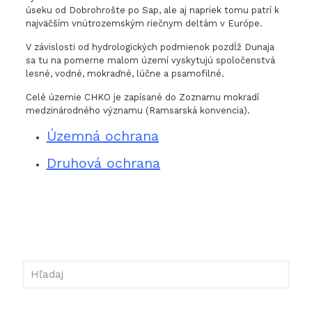
úseku od Dobrohrošte po Sap, ale aj napriek tomu patrí k
najväčším vnútrozemským riečnym deltám v Európe.
V závislosti od hydrologických podmienok pozdĺž Dunaja
sa tu na pomerne malom území vyskytujú spoločenstvá
lesné, vodné, mokraďné, lúčne a psamofilné.
Celé územie CHKO je zapísané do Zoznamu mokradí
medzinárodného významu (Ramsarská konvencia).
Územná ochrana
Druhová ochrana
Hľadaj