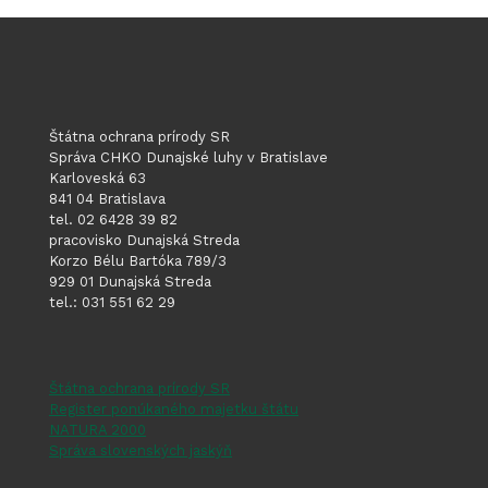
Štátna ochrana prírody SR
Správa CHKO Dunajské luhy v Bratislave
Karloveská 63
841 04 Bratislava
tel. 02 6428 39 82
pracovisko Dunajská Streda
Korzo Bélu Bartóka 789/3
929 01 Dunajská Streda
tel.: 031 551 62 29
Štátna ochrana prírody SR
Register ponúkaného majetku štátu
NATURA 2000
Správa slovenských jaskýň