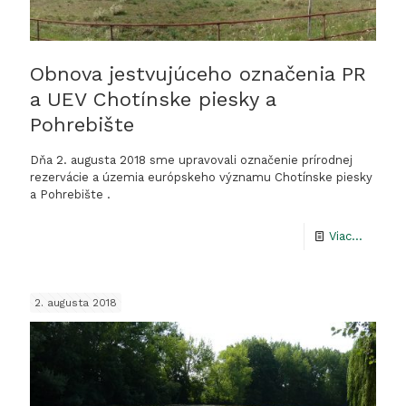
použití
ramien
Obnova jestvujúceho označenia PR
a
a UEV Chotínske piesky a
kanálov
Pohrebište
–
oba
Dňa 2. augusta 2018 sme upravovali označenie prírodnej
rezervácie a územia európskeho významu Chotínske piesky
na
a Pohrebište .
Malom
Dunaji
-
Viac...
Obnova
jestvuj
2. augusta 2018
označen
PR
a
UEV