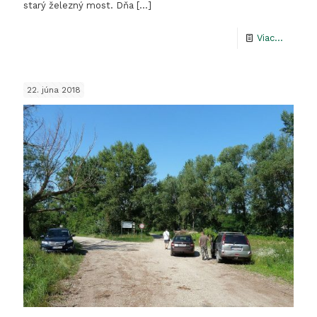
starý železný most. Dňa
[…]
-
Viac...
Sereďs
porond
22. júna 2018
pri
Váhu,
starý
železný
most
a
vzácne
druhy
živočíc