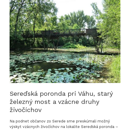
televízii
Sereďská poronda pri Váhu, starý
železný most a vzácne druhy
živočíchov
Na podnet občanov zo Serede sme preskúmali možný
výskyt vzácnych živočíchov na lokalite Sereďská poronda –