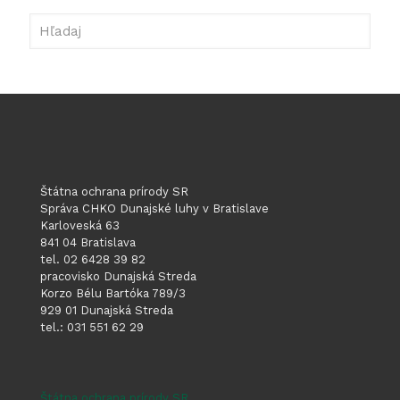
pre
Hľadaj
autá
svojich
členov
Štátna ochrana prírody SR
Správa CHKO Dunajské luhy v Bratislave
Karloveská 63
841 04 Bratislava
tel. 02 6428 39 82
pracovisko Dunajská Streda
Korzo Bélu Bartóka 789/3
929 01 Dunajská Streda
tel.: 031 551 62 29
Štátna ochrana prírody SR