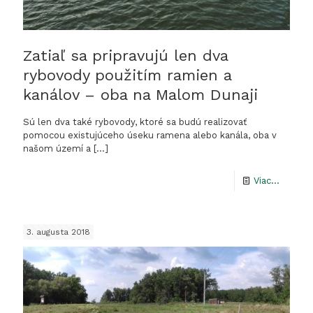
Zatiaľ sa pripravujú len dva
rybovody použitím ramien a
kanálov – oba na Malom Dunaji
Sú len dva také rybovody, ktoré sa budú realizovať
pomocou existujúceho úseku ramena alebo kanála, oba v
našom území a
[…]
-
Viac...
Zatiaľ
sa
3. augusta 2018
priprav
len
dva
rybovo