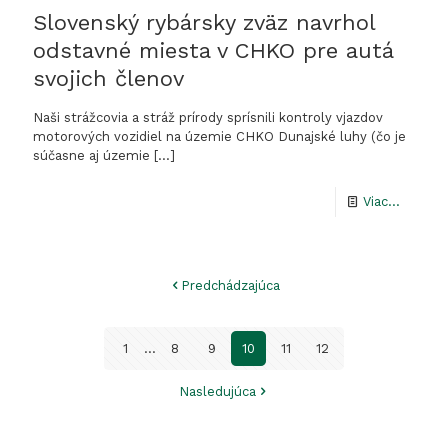
Slovenský rybársky zväz navrhol
odstavné miesta v CHKO pre autá
svojich členov
Naši strážcovia a stráž prírody sprísnili kontroly vjazdov
motorových vozidiel na územie CHKO Dunajské luhy (čo je
súčasne aj územie
[…]
-
Viac...
Sloven
rybársk
Predchádzajúca
zväz
navrhol
1
...
8
9
10
11
12
odstav
miesta
Nasledujúca
v
CHKO