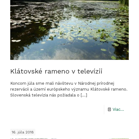
Chotín
piesky
a
Pohrebi
Klátovské rameno v televízii
Koncom júla sme mali návštevu v Národnej prírodnej
rezervácii a území európskeho významu Klátovské rameno.
Slovenská televízia nás požiadala o
[…]
-
Viac...
Klátovs
rameno
16. júla 2018
v